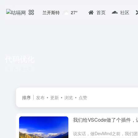
首页
社区
兰开斯特
27°
代码优化
共 1 篇文章
排序
发布
更新
浏览
点赞
我们给VSCode做了个插件，