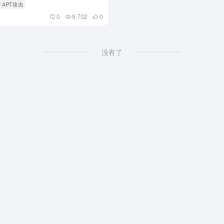
# APT攻击
0
9,702
0
没有了