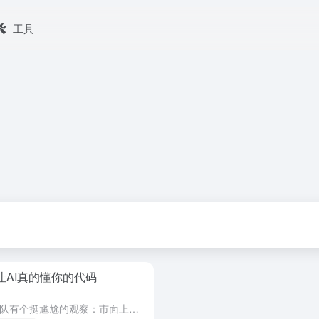
工具
让AI真的懂你的代码
说实话，做DevMind之前，我们团队有个挺尴尬的观察：市面上那些"AI编程助手"，用起来总像隔靴搔痒。 它们能写代码，但不懂你的项目。能回答问题，但不知道你昨天刚改了哪个模块。能生成任务，但建议你做...