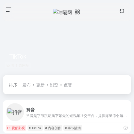
TikTok
共 1 篇网址
排序
发布
更新
浏览
点赞
抖音
抖音是字节跳动旗下领先的短视频社交平台，提供海量原创短视频、直播互动、电商购物等多元化服务。用户可在线观看热门视频、参与挑战赛、开通直播带货，创作者可通过抖音实现内容变现与粉丝增长。支持手机APP与网页版多终端访问，下载抖音官方最新版，开启记录美好生活的创意之旅。
视频影视
# TikTok
# 内容创作
# 字节跳动