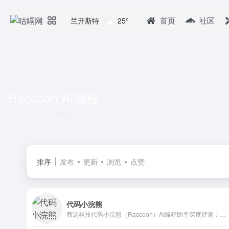
首页
社区
兰开斯特
25°
Raccoon AI编程
共 1 篇网址
排序
发布
更新
浏览
点赞
代码小浣熊
商汤科技代码小浣熊（Raccoon）AI编程助手深度评测：支持Python、Java等30+主流语言，集成VS Code与IntelliJ IDEA。覆盖需求分析、架构设计、代码编写、软件测试全流程，实测开发效率提升超50%。国产AI编程工具安装配置教程与使用技巧，对比GitHub Copilot谁更适合中国开发者？