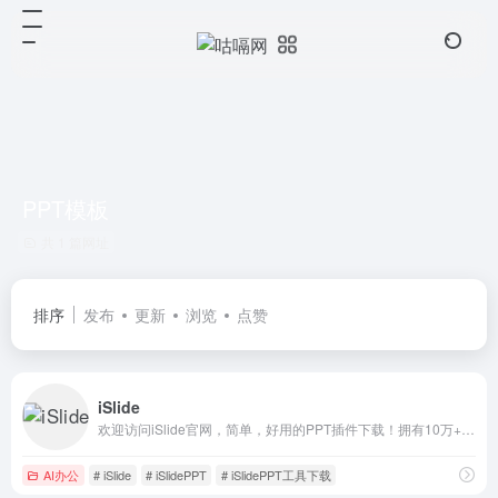
PPT模板
共 1 篇网址
排序
发布
更新
浏览
点赞
iSlide
欢迎访问iSlide官网，简单，好用的PPT插件下载！拥有10万+ 原创可商用PPT模板，PPT主题素材，PPT案例，PPT图表，PPT图示，PPT图标，PPT插图和800万+正版图片。工具提供86个设计辅助实用功能，一键解决PPT设计制作中的难题。
AI办公
# iSlide
# iSlidePPT
# iSlidePPT工具下载