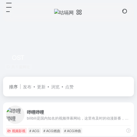
OST
共 1 篇网址
排序
发布
更新
浏览
点赞
哔哩哔哩
bilibili是国内知名的视频弹幕网站，这里有及时的动漫新番，活跃的ACG氛围，有创意的Up主。大家可以在这里找到许多欢乐。
视频影视
# ACG
# ACG燃曲
# ACG神曲