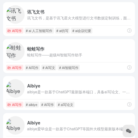
讯飞文书
讯飞文书，是基于讯飞星火大模型进行文书数据定制训练，面向文书写作群体推出的一款AI材料写作平台。 提供素材筹备、稿件撰写、审稿核稿全流程的功能辅助，为材料撰稿人进行写作提效；持续探索事务性工作场景下的高频诉求， 推出录音智记、以稿写稿等功能，致力于让相关人群大幅节约精力，工作更高效，生活更美好
AI写作
# ai 人工智能写作
# ai仿写
# ai会议纪要
蛙蛙写作
蛙蛙写作——超级AI智能写作助手
AI写作
# AI写作
# AI写文
# AI智能写作
Aibiye
aibiye是一款基于ChatGPT最新版本端口，具备ai写论文、一键论文写作、AI论文写作、开题选题等功能，也能为公文写作、文章写作等提供灵感。aibiye产出内容旨在降本增效、根据用户的需要提供一个指导性、参考性的论文基础框架。
AI写作
# aibiye
# AI写作
# ai写论文
Aibiye
aibiye爱毕业是一款基于ChatGPT等国外大模型最新版本端口，具备ai写论文、一键论文写作、AI论文写作、开题选题等功能，也能为公文写作、文章写作等提供灵感。aibiye产出内容旨在降本增效、根据用户的需要提供一个指导性、参考性的论文基础框架。