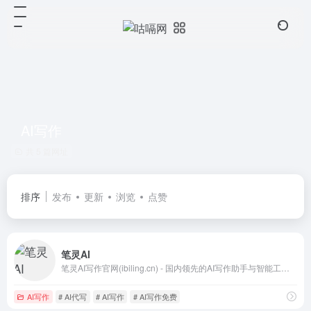
AI写作
共 5 篇网址
排序
发布
更新
浏览
点赞
笔灵AI
笔灵AI写作官网(ibiling.cn) - 国内领先的AI写作助手与智能工具。专为提高写作效率而设计，提供免费的AI文章改写、论文辅助、商业计划书撰写等服务。无论是学术写作还是商业文案，笔灵AI写作都能快速生成高质量内容，简化您的写作过程。
AI写作
# AI代写
# AI写作
# AI写作免费