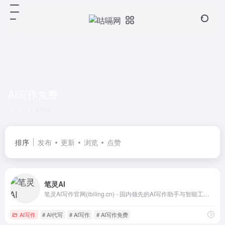
AI写作免费
共 1 篇网址
排序
发布
更新
浏览
点赞
笔灵AI
笔灵AI写作官网(ibiling.cn) - 国内领先的AI写作助手与智能工具。专为提高写作效率而设计，提供免费的AI文章改写、论文辅助、商业计划书撰写等服务。无论是学术写作还是商业文案，笔灵AI写作都能快速生成高质量内容，简化您的写作过程。
AI写作
# AI代写
# AI写作
# AI写作免费