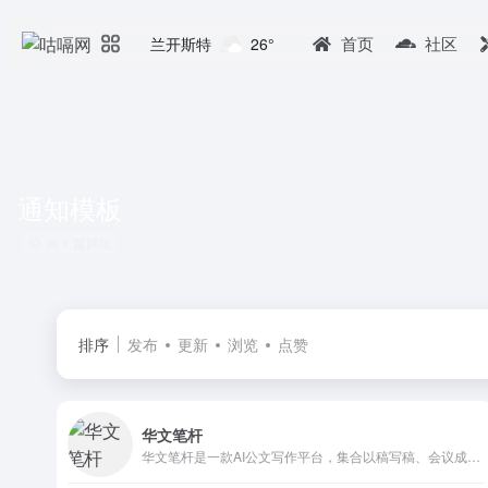
首页
社区
兰开斯特
26°
通知模板
共 1 篇网址
排序
发布
更新
浏览
点赞
华文笔杆
华文笔杆是一款AI公文写作平台，集合以稿写稿、会议成稿、自由创作、大纲写稿等多个智能写作模式，覆盖通知、报告、请示、函件、讲话稿、调研报告等公文写作场景的公文模版，提供AI格式刷、AI润色、AI改写、AI仿写、AI续写、AI缩写、AI扩写等辅助工具，以及搭建政府、企业知识库，保障数据安全，助力政务机关、企事业单位及个人高效完成公文撰写与自由创作。