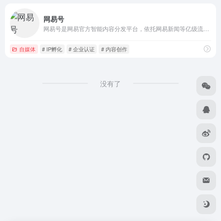
网易号
网易号是网易官方智能内容分发平台，依托网易新闻等亿级流量生态，为创作者提供文章发布、视频分发、直播互动等多元化服务。通过创作者计划提供流量补贴、原创保护、内容电商等变现支持，覆盖资讯、科技、财经、娱乐、教育等垂直领域。注册网易号，加入各有态度的内容创作社区，实现影响力与商业价值双重增长。
自媒体
# IP孵化
# 企业认证
# 内容创作
没有了