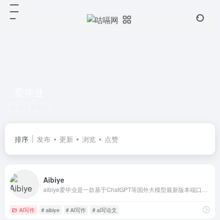
爱毕业
共 1 篇网址
排序
发布
更新
浏览
点赞
Aibiye
aibiye爱毕业是一款基于ChatGPT等国外大模型最新版本端口，具备ai写论文、一键论文写作、AI论文写作、开题选题等功能，也能为公文写作、文章写作等提供灵感。aibiye产出内容旨在降本增效、根据用户的需要提供一个指导性、参考性的论文基础框架。
AI写作
# aibiye
# AI写作
# ai写论文