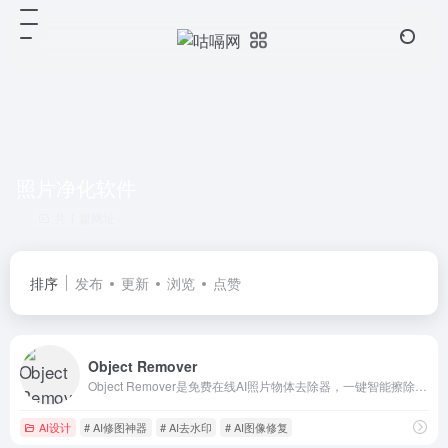
照片净化软件
共 1 篇网址
排序
发布
更新
浏览
点赞
Object Remover
Object Remover是免费在线AI照片物体去除器，一键智能擦除路人、水印、文字、杂物等干扰元素，自动修复背景纹理。操作简单，支持画笔精细调整，修复后免费下载高清图，适用于旅游照、商品图、老照片修复场景。
AI设计
# AI修图神器
# AI去水印
# AI图像修复