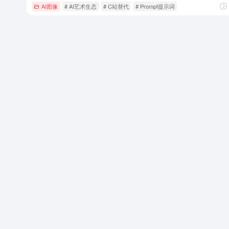
AI图像
# AI艺术生态
# C站替代
# Prompt提示词