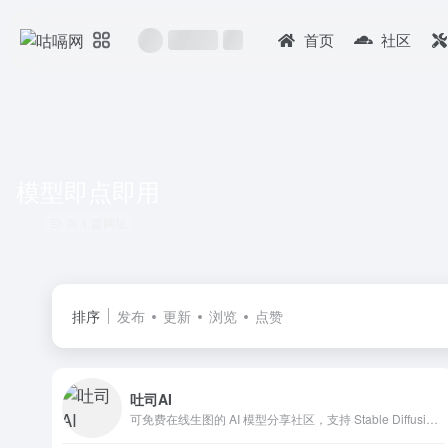
首页
社区
模型即点即用
共 1 篇网址
排序
发布
更新
浏览
点赞
吐司AI
可免费在线生图的 AI 模型分享社区，支持 Stable Diffusion Model &amp; LoRA, ComfyUI Workflow, Tencent Hunyuan-DiT