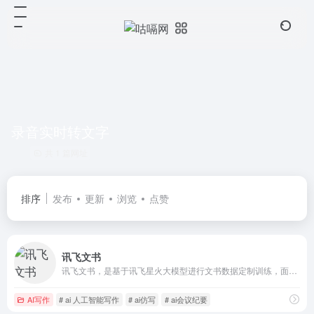
录音实时转文字
共 1 篇网址
排序
发布
更新
浏览
点赞
讯飞文书
讯飞文书，是基于讯飞星火大模型进行文书数据定制训练，面向文书写作群体推出的一款AI材料写作平台。 提供素材筹备、稿件撰写、审稿核稿全流程的功能辅助，为材料撰稿人进行写作提效；持续探索事务性工作场景下的高频诉求， 推出录音智记、以稿写稿等功能，致力于让相关人群大幅节约精力，工作更高效，生活更美好
AI写作
# ai 人工智能写作
# ai仿写
# ai会议纪要