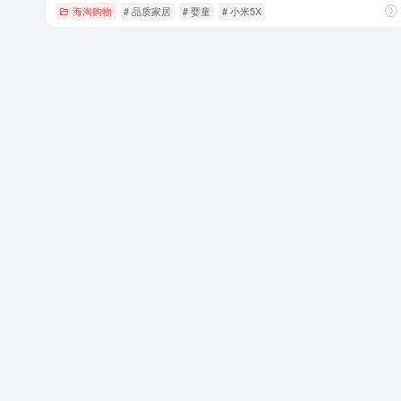
海淘购物
# 品质家居
# 婴童
# 小米5X