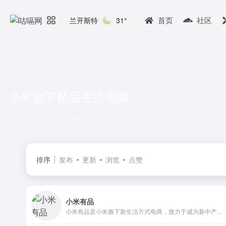
首页
社区
兰开斯特
31°
小米旗下精品生活电商
共 1 篇网址
排序
发布
更新
浏览
点赞
小米有品
小米有品是小米旗下新生活方式电商，致力于成为新中产优选的精品电商平台。有品坚持依从小米产品观进行选品及育品，为用户提供具备高品质、高颜值、科技感的好产品，为生活提供全场景解决方案。