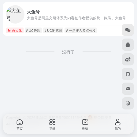
大鱼号
大鱼号是阿里文娱体系为内容创作者提供的统一账号。大鱼号实现了阿里文娱体系一点接入，多点分发。内容创作者一点接入大鱼号，上传图文/视频可被分发到UC、优酷、土豆、淘系客户端，未来还会扩展到豌豆荚、神马搜索、PP助手等。
自媒体
# UC云观
# UC浏览器
# 一点接入多点分发
没有了
Copyright © 2026
咕嗝网
粤ICP备20001166号-2
粤公网安备
44010302111161号
首页
导航
投稿
我的