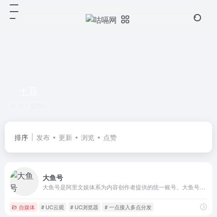
土豆
共 1 篇网址
排序
发布
更新
浏览
点赞
大鱼号
大鱼号是阿里文娱体系为内容创作者提供的统一账号。大鱼号实现了阿里文娱体系一点接入，多点分发。内容创作者一点接入大鱼号，上传图文/视频可被分发到UC、优酷、土豆、淘系客户端，未来还会扩展到豌豆荚、神马搜索、PP助手等。
自媒体
# UC云观
# UC浏览器
# 一点接入多点分发