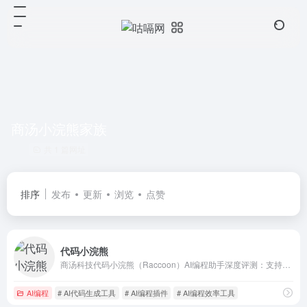
商汤小浣熊家族
共 1 篇网址
排序
发布
更新
浏览
点赞
代码小浣熊
商汤科技代码小浣熊（Raccoon）AI编程助手深度评测：支持Python、Java等30+主流语言，集成VS Code与IntelliJ IDEA。覆盖需求分析、架构设计、代码编写、软件测试全流程，实测开发效率提升超50%。国产AI编程工具安装配置教程与使用技巧，对比GitHub Copilot谁更适合中国开发者？
AI编程
# AI代码生成工具
# AI编程插件
# AI编程效率工具