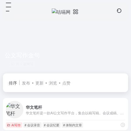
公文写作金句
共 1 篇网址
排序
发布
更新
浏览
点赞
华文笔杆
华文笔杆是一款AI公文写作平台，集合以稿写稿、会议成稿、自由创作、大纲写稿等多个智能写作模式，覆盖通知、报告、请示、函件、讲话稿、调研报告等公文写作场景的公文模版，提供AI格式刷、AI润色、AI改写、AI仿写、AI续写、AI缩写、AI扩写等辅助工具，以及搭建政府、企业知识库，保障数据安全，助力政务机关、企事业单位及个人高效完成公文撰写与自由创作。
AI写作
# 会议录音
# 会议纪要
# 体制内文章