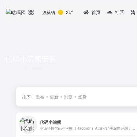
首页
社区
波莫纳
24°
代码小浣熊安装
共 1 篇网址
排序
发布
更新
浏览
点赞
代码小浣熊
商汤科技代码小浣熊（Raccoon）AI编程助手深度评测：支持Python、Java等30+主流语言，集成VS Code与IntelliJ IDEA。覆盖需求分析、架构设计、代码编写、软件测试全流程，实测开发效率提升超50%。国产AI编程工具安装配置教程与使用技巧，对比GitHub Copilot谁更适合中国开发者？