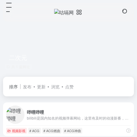
二次元
共 1 篇网址
排序
发布
更新
浏览
点赞
哔哩哔哩
bilibili是国内知名的视频弹幕网站，这里有及时的动漫新番，活跃的ACG氛围，有创意的Up主。大家可以在这里找到许多欢乐。
视频影视
# ACG
# ACG燃曲
# ACG神曲