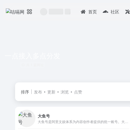
首页
社区
一点接入多点分发
共 1 篇网址
排序
发布
更新
浏览
点赞
大鱼号
大鱼号是阿里文娱体系为内容创作者提供的统一账号。大鱼号实现了阿里文娱体系一点接入，多点分发。内容创作者一点接入大鱼号，上传图文/视频可被分发到UC、优酷、土豆、淘系客户端，未来还会扩展到豌豆荚、神马搜索、PP助手等。