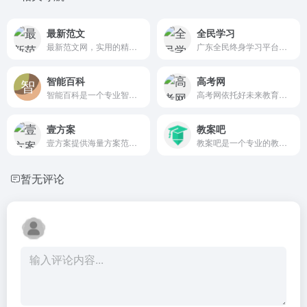
最新范文
全民学习
最新范文网，实用的精品范文美文网。最新范文网提供优质实用的范文大全，包括观后感，读后感，心得体会，文案句子，发言稿致辞，短美文等，供大家免费下载参考，帮您更好地进行文档写作。
广东全民终身学习平台是广东省官方终身教育服务平台，提供学历继续教育、职业技能培训、社区教育、老年教育等海量优质课程，支持在线学习、学分积累与证书认证，助力全民终身学习。
智能百科
高考网
智能百科是一个专业智能的百科知识全书，提供各领域的百科知识，专业知识问答，包括学习教育百科、民俗文化百科、星座生肖百科等，给出及时性专业智能的知识解答。
高考网依托好未来教育强大的教学资源，已实现优秀教学资源共享为己任，建立的适用于高中生学习和交流的专业平台。免费提供2025高考成绩查询功能、新高考政策解读、学习资料下载等相关内容，与全国各地高中生共享高考信息与学习资料。
壹方案
教案吧
壹方案提供海量方案范文模板，是寻找方案范文的新全平台。壹方案整理活动方案，销售方案，宣传方案，年会方案，团建方案等通用范文，供大家参考。
教案吧是一个专业的教案范文网站，提供幼儿园教案，语文教案，小学教案，初中教案，高中教案，班会教案等教育 资源，是你写教案时的好网站。
暂无评论