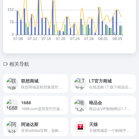
相关导航
联想商城
I.T官方商城
联想商城是联想集团官方电商平台，提供笔记本电脑（拯救者/小新/ThinkPad/YOGA）、台式机、手机、智能数码等全系产品。官方正品保障，支持私人定制、学生专享优惠、乐豆积分抵现，享7天无理由退换及全国免费配送。下载联想智选APP，新人注册立领999元礼包，体验一站式智慧生活购物服务。
在线选购 I.T 旗下精选品牌的服饰与配饰,探寻前沿的时尚品牌及潮流新趋势。注册成为 ITeSHOP 会员享有更多优惠及专享服务。一站购遍买手精选品牌：ACNE STUDIOS ALEXANDER MCQUEEN COMMEdesGARÇONSJUNYAWATANABE OFF-WHITE c / o VIRGIL ABLOH™，AAPE，FRED PERRY等
1688
唯品会
1688.com是阿里巴巴集团旗下的B2B批发采购平台，汇聚千万源头工厂，提供服装、家居、数码等全品类货源。支持一件代发、小额批发、工厂直供，是淘宝、拼多多、抖音电商开店进货首选平台。严选品质保障，先采后付，7天无理由退换，让采购更放心。下载1688app，随时随地找货源、谈价格、下订单，轻松实现轻资产创业。源头厂货，批发就上1688！
唯品会VIP购物网以1-7折超低折扣对全球各大品牌进行限时特卖，商品囊括服装、化妆品、家居、奢侈品等上千品牌。100%正品、低价、货到付款、7天无条件退货
阿迪达斯
天猫
登录adidas官网，选购跑步、训练、足球、篮球等专业运动装备系列产品。下载adidasAPP，限量尖货，等你解锁。成为adiClub会员，即刻去创造。
天猫商城是一个购物平台，更是一种生活方式。天猫凭借丰富的家电、手机、电脑、服装、居家、母婴、美妆、个护、食品等众多商品种类及包含众多品牌官方旗舰店、优质的服务和便捷的购物体验，成为了消费者心中信赖的综合性购物商城。