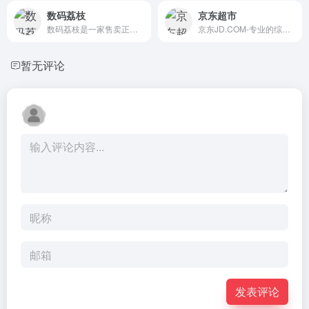
数码荔枝
京东超市
数码荔枝是一家售卖正版软件的商店网站，以优惠价格销售Win/Mac/iOS/Android平台的有关多媒体影音、下载同步、文本笔记编辑、效率办公、系统增强优化、办公自动化、PDF编辑查看等相关软件，并提供使用技巧、使用教程
京东JD.COM-专业的综合网上购物商城，为您提供正品低价的购物选择、优质便捷的服务体验。商品来自全球数十万品牌商家，囊括家电、手机、电脑、服装、居家、母婴、美妆、个护、食品、生鲜等丰富品类，满足各种购物需求。
暂无评论
发表评论