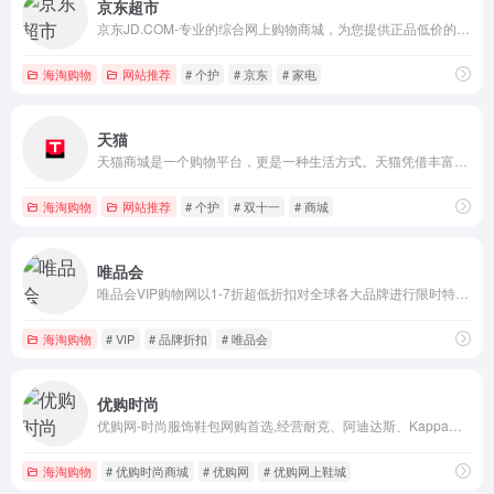
京东超市
京东JD.COM-专业的综合网上购物商城，为您提供正品低价的购物选择、优质便捷的服务体验。商品来自全球数十万品牌商家，囊括家电、手机、电脑、服装、居家、母婴、美妆、个护、食品、生鲜等丰富品类，满足各种购物需求。
海淘购物
网站推荐
# 个护
# 京东
# 家电
天猫
天猫商城是一个购物平台，更是一种生活方式。天猫凭借丰富的家电、手机、电脑、服装、居家、母婴、美妆、个护、食品等众多商品种类及包含众多品牌官方旗舰店、优质的服务和便捷的购物体验，成为了消费者心中信赖的综合性购物商城。
海淘购物
网站推荐
# 个护
# 双十一
# 商城
唯品会
唯品会VIP购物网以1-7折超低折扣对全球各大品牌进行限时特卖，商品囊括服装、化妆品、家居、奢侈品等上千品牌。100%正品、低价、货到付款、7天无条件退货
海淘购物
# VIP
# 品牌折扣
# 唯品会
优购时尚
优购网-时尚服饰鞋包网购首选,经营耐克、阿迪达斯、Kappa、匡威、百丽、他她、天美意、森达等众多知名品牌,100%专柜正品,免费送货,10天退换货,提供愉悦购物体验!
海淘购物
# 优购时尚商城
# 优购网
# 优购网上鞋城