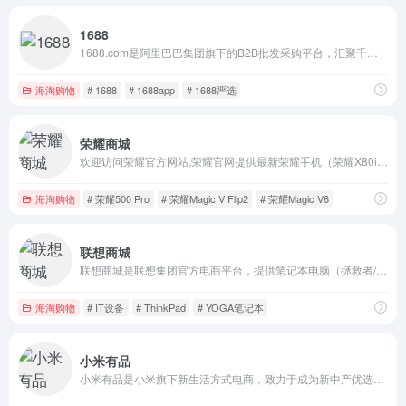
1688
1688.com是阿里巴巴集团旗下的B2B批发采购平台，汇聚千万源头工厂，提供服装、家居、数码等全品类货源。支持一件代发、小额批发、工厂直供，是淘宝、拼多多、抖音电商开店进货首选平台。严选品质保障，先采后付，7天无理由退换，让采购更放心。下载1688app，随时随地找货源、谈价格、下订单，轻松实现轻资产创业。源头厂货，批发就上1688！
海淘购物
# 1688
# 1688app
# 1688严选
荣耀商城
欢迎访问荣耀官方网站,荣耀官网提供最新荣耀手机（荣耀X80i,荣耀畅玩80 Pro,荣耀Magic V6,荣耀Magic8 Pro Air,荣耀WIN系列,荣耀500系列,荣耀Magic V Flip2等），以及最新荣耀笔记本、平板、穿戴、音频等产品及相关参数详细介绍。
海淘购物
# 荣耀500 Pro
# 荣耀Magic V Flip2
# 荣耀Magic V6
联想商城
联想商城是联想集团官方电商平台，提供笔记本电脑（拯救者/小新/ThinkPad/YOGA）、台式机、手机、智能数码等全系产品。官方正品保障，支持私人定制、学生专享优惠、乐豆积分抵现，享7天无理由退换及全国免费配送。下载联想智选APP，新人注册立领999元礼包，体验一站式智慧生活购物服务。
海淘购物
# IT设备
# ThinkPad
# YOGA笔记本
小米有品
小米有品是小米旗下新生活方式电商，致力于成为新中产优选的精品电商平台。有品坚持依从小米产品观进行选品及育品，为用户提供具备高品质、高颜值、科技感的好产品，为生活提供全场景解决方案。