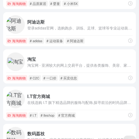
海淘购物
# 品质家居
# 婴童
# 小米5X
阿迪达斯
登录adidas官网，选购跑步、训练、足球、篮球等专业运动装备系列产品。下载adidasAPP，限量尖货，等你解锁。成为adiClub会员，即刻去创造。
海淘购物
# adidas
# 运动装备
# 阿迪达斯
淘宝
淘宝网 - 亚洲较大的网上交易平台，提供各类服饰、美容、家居、数码、话费/点卡充值… 数亿优质商品，同时提供担保交易(先收货后付款)等安全交易保障服务，并由商家提供退货承诺、破损补寄等消费者保障服务，让你安心享受网上购物乐趣！
海淘购物
# C2C
# 一口价
# 买卖信息
I.T官方商城
在线选购 I.T 旗下精选品牌的服饰与配饰,探寻前沿的时尚品牌及潮流新趋势。注册成为 ITeSHOP 会员享有更多优惠及专享服务。一站购遍买手精选品牌：ACNE STUDIOS ALEXANDER MCQUEEN COMMEdesGARÇONSJUNYAWATANABE OFF-WHITE c / o VIRGIL ABLOH™，AAPE，FRED PERRY等
海淘购物
# I.T
# iteshop
# 官方商城
数码荔枝