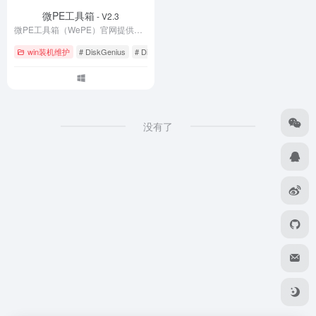
微PE工具箱
- V2.3
微PE工具箱（WePE）官网提供最新版下载，是一款纯净无广告的WinPE系统维护工具。支持U盘启动盘制作、系统重装、硬盘分区、数据恢复等功能，完美兼容UEFI/Legacy双启动。体积小巧仅200MB，零捆绑零植入，是装机维护的得力助手。立即下载WePE 2.3官方正式版，轻松解决系统崩溃、密码忘记等电脑故障。
win装机维护
# DiskGenius
# Dism++
# Legacy启动
没有了