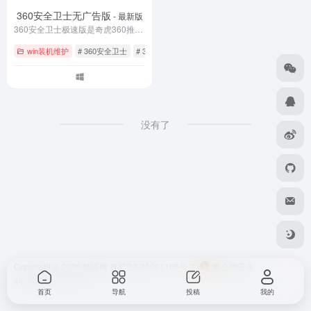
360安全卫士无广告版
- 最新版
360安全卫士极速版是奇虎360推出的轻量级免费安全软件，体积小巧、运行快速、无弹窗广告，提供病毒查杀、系统清理、漏洞修复等核心功能。相比标准版内存占用降低60%，特别适合低配置电脑使用，让您享受纯净高效的安全防护体验。立即下载360安全卫士极速版，给电脑全面提速！
win装机维护
# 360安全卫士
# 360极速版
# Windows安全工具
没有了
Copyright © 2026
咕嗝网
粤ICP备20001166号-2
粤公网安备
44010302111161号
首页
导航
投稿
我的