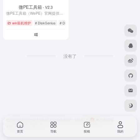
微PE工具箱
- V2.3
微PE工具箱（WePE）官网提供最新版下载，是一款纯净无广告的WinPE系统维护工具。支持U盘启动盘制作、系统重装、硬盘分区、数据恢复等功能，完美兼容UEFI/Legacy双启动。体积小巧仅200MB，零捆绑零植入，是装机维护的得力助手。立即下载WePE 2.3官方正式版，轻松解决系统崩溃、密码忘记等电脑故障。
win装机维护
# DiskGenius
# Dism++
# Legacy启动
没有了
Copyright © 2026
咕嗝网
粤ICP备20001166号-2
粤公网安备
44010302111161号
首页
导航
投稿
我的