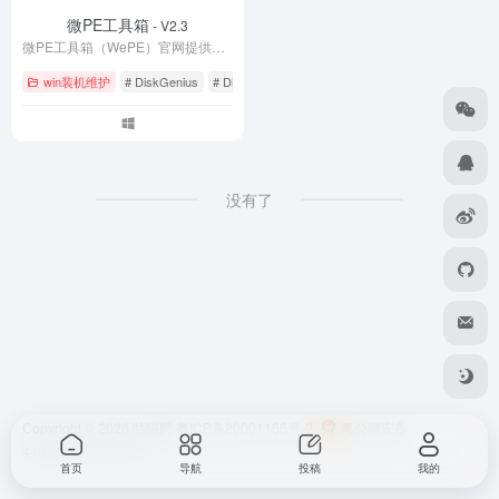
微PE工具箱
- V2.3
微PE工具箱（WePE）官网提供最新版下载，是一款纯净无广告的WinPE系统维护工具。支持U盘启动盘制作、系统重装、硬盘分区、数据恢复等功能，完美兼容UEFI/Legacy双启动。体积小巧仅200MB，零捆绑零植入，是装机维护的得力助手。立即下载WePE 2.3官方正式版，轻松解决系统崩溃、密码忘记等电脑故障。
win装机维护
# DiskGenius
# Dism++
# Legacy启动
没有了
Copyright © 2026
咕嗝网
粤ICP备20001166号-2
粤公网安备
44010302111161号
首页
导航
投稿
我的