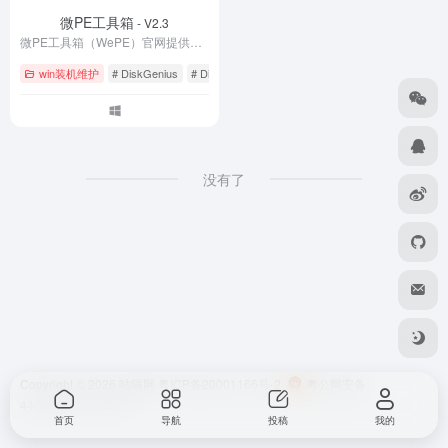
微PE工具箱
- V2.3
微PE工具箱（WePE）官网提供最新版下载，是一款纯净无广告的WinPE系统维护工具。支持U盘启动盘制作、系统重装、硬盘分区、数据恢复等功能，完美兼容UEFI/Legacy双启动。体积小巧仅200MB，零捆绑零植入，是装机维护的得力助手。立即下载WePE 2.3官方正式版，轻松解决系统崩溃、密码忘记等电脑故障。
win装机维护
# DiskGenius
# Dism++
# Legacy启动
没有了
Copyright © 2026
咕嗝网
粤ICP备20001166号-2
粤公网安备
44010302111161号
首页
导航
投稿
我的