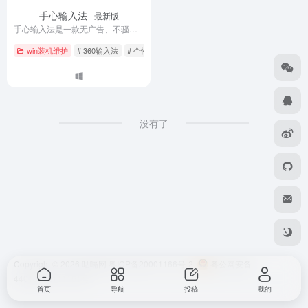
手心输入法
- 最新版
手心输入法是一款无广告、不骚扰的纯净智能输入法，支持拼音、双拼、手写、语音多种输入方式。拥有千万级词库和云输入功能，独创拆字输入、候选笔画过滤等智能技术，轻松解决生僻字输入难题。支持Windows、Android、iOS、Mac全平台，账号同步跨端词库。立即下载手心输入法官方版，体验极致简约的高效输入乐趣。
win装机维护
# 360输入法
# 个性短语
# 中英混输
没有了
Copyright © 2026
咕嗝网
粤ICP备20001166号-2
粤公网安备
44010302111161号
首页
导航
投稿
我的