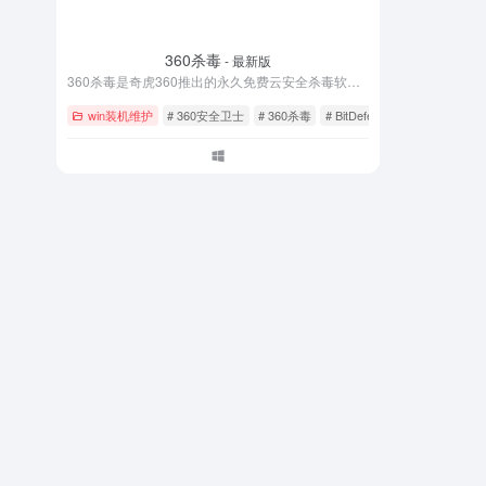
360杀毒
- 最新版
360杀毒是奇虎360推出的永久免费云安全杀毒软件，集成BitDefender、小红伞、360云查杀等五大引擎，查杀率99%以上。零广告零打扰，无需激活码，支持系统修复、漏洞补丁、网购保镖等功能。每日自动更新病毒库，完美兼容Win11/Win10/Win7系统。立即下载360杀毒官方最新版，为电脑提供全方位病毒防护。
win装机维护
# 360安全卫士
# 360杀毒
# BitDefender引擎