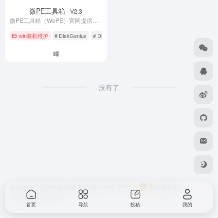
微PE工具箱
- V2.3
微PE工具箱（WePE）官网提供最新版下载，是一款纯净无广告的WinPE系统维护工具。支持U盘启动盘制作、系统重装、硬盘分区、数据恢复等功能，完美兼容UEFI/Legacy双启动。体积小巧仅200MB，零捆绑零植入，是装机维护的得力助手。立即下载WePE 2.3官方正式版，轻松解决系统崩溃、密码忘记等电脑故障。
win装机维护
# DiskGenius
# Dism++
# Legacy启动
没有了
Copyright © 2026
咕嗝网
粤ICP备20001166号-2
粤公网安备
44010302111161号
首页
导航
投稿
我的