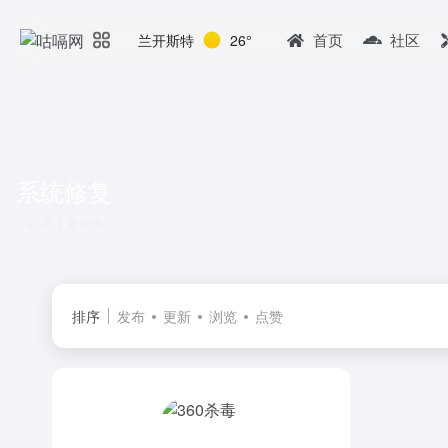
首页
社区
兰开斯特
26°
系统修复
共 1 篇软件
排序
发布
更新
浏览
点赞