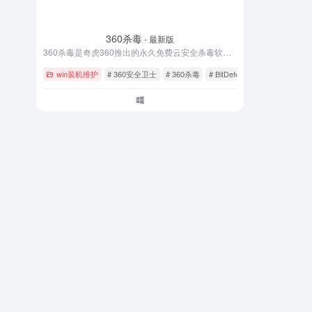
360杀毒
- 最新版
360杀毒是奇虎360推出的永久免费云安全杀毒软件，集成BitDefender、小红伞、360云查杀等五大引擎，查杀率99%以上。零广告零打扰，无需激活码，支持系统修复、漏洞补丁、网购保镖等功能。每日自动更新病毒库，完美兼容Win11/Win10/Win7系统。立即下载360杀毒官方最新版，为电脑提供全方位病毒防护。
win装机维护
# 360安全卫士
# 360杀毒
# BitDefender引擎