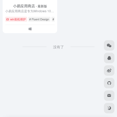
小易应用商店
- 最新版
小易应用商店是专为Windows 10/11打造的软件管理平台，提供官方直链纯净安装包下载，支持一键静默安装、自动更新和深度卸载。聚合办公、设计、开发、娱乐全品类正版软件，杜绝捆绑插件和病毒风险。采用Fluent Design界面设计，支持深色模式与云同步。立即下载小易应用商店，让Windows软件安装更简单、更安全、更省心。
win装机维护
# Fluent Design
# Win11软件商店
# Windows应用商店
没有了