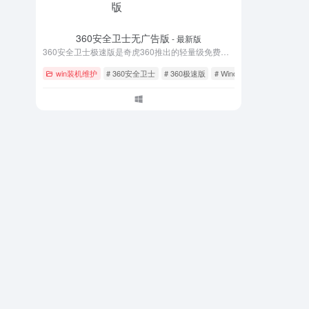
360安全卫士无广告版
- 最新版
360安全卫士极速版是奇虎360推出的轻量级免费安全软件，体积小巧、运行快速、无弹窗广告，提供病毒查杀、系统清理、漏洞修复等核心功能。相比标准版内存占用降低60%，特别适合低配置电脑使用，让您享受纯净高效的安全防护体验。立即下载360安全卫士极速版，给电脑全面提速！
win装机维护
# 360安全卫士
# 360极速版
# Windows安全工具