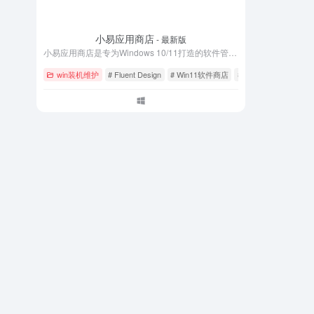
小易应用商店
- 最新版
小易应用商店是专为Windows 10/11打造的软件管理平台，提供官方直链纯净安装包下载，支持一键静默安装、自动更新和深度卸载。聚合办公、设计、开发、娱乐全品类正版软件，杜绝捆绑插件和病毒风险。采用Fluent Design界面设计，支持深色模式与云同步。立即下载小易应用商店，让Windows软件安装更简单、更安全、更省心。
win装机维护
# Fluent Design
# Win11软件商店
# Windows应用商店