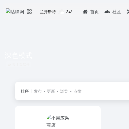
首页
社区
兰开斯特
34°
深色模式
共 1 篇软件
排序
发布
更新
浏览
点赞