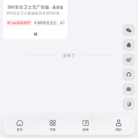
360安全卫士无广告版
- 最新版
360安全卫士极速版是奇虎360推出的轻量级免费安全软件，体积小巧、运行快速、无弹窗广告，提供病毒查杀、系统清理、漏洞修复等核心功能。相比标准版内存占用降低60%，特别适合低配置电脑使用，让您享受纯净高效的安全防护体验。立即下载360安全卫士极速版，给电脑全面提速！
win装机维护
# 360安全卫士
# 360极速版
# Windows安全工具
没有了
Copyright © 2026
咕嗝网
粤ICP备20001166号-2
粤公网安备
44010302111161号
首页
导航
投稿
我的