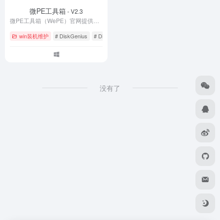
微PE工具箱
- V2.3
微PE工具箱（WePE）官网提供最新版下载，是一款纯净无广告的WinPE系统维护工具。支持U盘启动盘制作、系统重装、硬盘分区、数据恢复等功能，完美兼容UEFI/Legacy双启动。体积小巧仅200MB，零捆绑零植入，是装机维护的得力助手。立即下载WePE 2.3官方正式版，轻松解决系统崩溃、密码忘记等电脑故障。
win装机维护
# DiskGenius
# Dism++
# Legacy启动
没有了