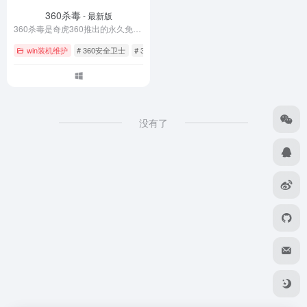
360杀毒
- 最新版
360杀毒是奇虎360推出的永久免费云安全杀毒软件，集成BitDefender、小红伞、360云查杀等五大引擎，查杀率99%以上。零广告零打扰，无需激活码，支持系统修复、漏洞补丁、网购保镖等功能。每日自动更新病毒库，完美兼容Win11/Win10/Win7系统。立即下载360杀毒官方最新版，为电脑提供全方位病毒防护。
win装机维护
# 360安全卫士
# 360杀毒
# BitDefender引擎
没有了