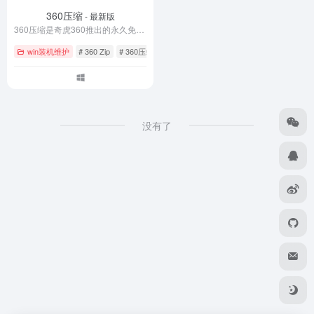
360压缩
- 最新版
360压缩是奇虎360推出的永久免费压缩软件，支持42种压缩格式，解压1G文件仅需15秒。内置360云安全引擎自动扫描木马病毒，提供分卷压缩、AES-256加密等高级功能。国际版360 Zip仅2.3MB无广告零弹窗，完美兼容Win11/Win10/Win7及Mac系统。立即下载360压缩官方版，体验极速安全的文件压缩解压服务。
win装机维护
# 360 Zip
# 360压缩
# 7Z格式
没有了