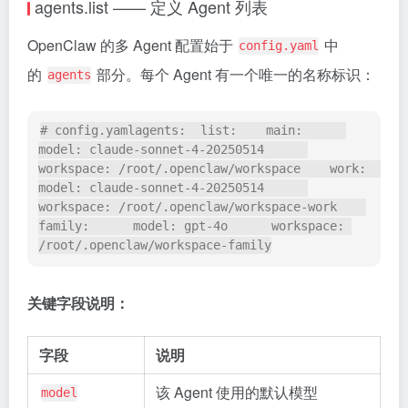
agents.list —— 定义 Agent 列表
OpenClaw 的多 Agent 配置始于
中
config.yaml
的
部分。每个 Agent 有一个唯一的名称标识：
agents
# config.yamlagents:  list:    main:      
model: claude-sonnet-4-20250514      
workspace: /root/.openclaw/workspace    work:      
model: claude-sonnet-4-20250514      
workspace: /root/.openclaw/workspace-work    
family:      model: gpt-4o      workspace: 
/root/.openclaw/workspace-family
关键字段说明：
字段
说明
该 Agent 使用的默认模型
model