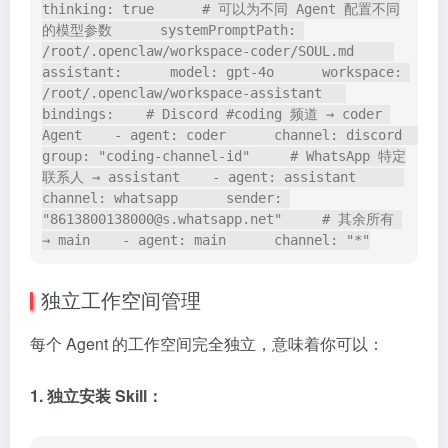
thinking: true      # 可以为不同 Agent 配置不同
的模型参数      systemPromptPath: 
/root/.openclaw/workspace-coder/SOUL.md     
assistant:      model: gpt-4o      workspace: 
/root/.openclaw/workspace-assistant   
bindings:    # Discord #coding 频道 → coder 
Agent    - agent: coder      channel: discord      
group: "coding-channel-id"     # WhatsApp 特定
联系人 → assistant    - agent: assistant      
channel: whatsapp      sender: 
"8613800138000@s.whatsapp.net"     # 其余所有 
→ main    - agent: main      channel: "*"
独立工作空间管理
每个 Agent 的工作空间完全独立，意味着你可以：
1. 独立安装 Skill：