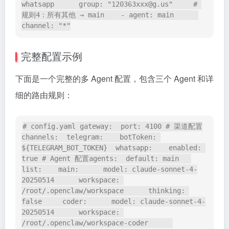
whatsapp      group: "120363xxx@g.us"     # 
规则4：所有其他 → main    - agent: main      
channel: "*"
完整配置示例
下面是一个完整的多 Agent 配置，包含三个 Agent 和详
细的路由规则：
# config.yaml gateway:  port: 4100 # 渠道配置
channels:  telegram:    botToken: 
${TELEGRAM_BOT_TOKEN}  whatsapp:    enabled: 
true # Agent 配置agents:  default: main   
list:    main:      model: claude-sonnet-4-
20250514      workspace: 
/root/.openclaw/workspace      thinking: 
false     coder:      model: claude-sonnet-4-
20250514      workspace: 
/root/.openclaw/workspace-coder      