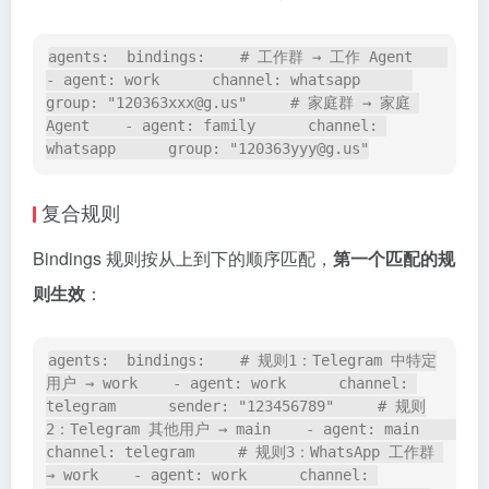
agents:  bindings:    # 工作群 → 工作 Agent    
- agent: work      channel: whatsapp      
group: "120363xxx@g.us"     # 家庭群 → 家庭 
Agent    - agent: family      channel: 
whatsapp      group: "120363yyy@g.us"
复合规则
Bindings 规则按从上到下的顺序匹配，
第一个匹配的规
则生效
：
agents:  bindings:    # 规则1：Telegram 中特定
用户 → work    - agent: work      channel: 
telegram      sender: "123456789"     # 规则
2：Telegram 其他用户 → main    - agent: main      
channel: telegram     # 规则3：WhatsApp 工作群 
→ work    - agent: work      channel: 