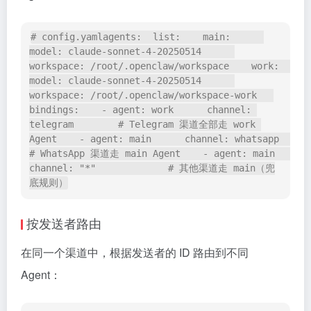
# config.yamlagents:  list:    main:      
model: claude-sonnet-4-20250514      
workspace: /root/.openclaw/workspace    work:      
model: claude-sonnet-4-20250514      
workspace: /root/.openclaw/workspace-work   
bindings:    - agent: work      channel: 
telegram        # Telegram 渠道全部走 work 
Agent    - agent: main      channel: whatsapp        
# WhatsApp 渠道走 main Agent    - agent: main      
channel: "*"             # 其他渠道走 main（兜
底规则）
按发送者路由
在同一个渠道中，根据发送者的 ID 路由到不同
Agent：