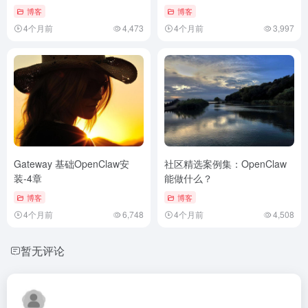
博客
博客
4个月前
4,473
4个月前
3,997
Gateway 基础OpenClaw安
社区精选案例集：OpenClaw
装-4章
能做什么？
博客
博客
4个月前
6,748
4个月前
4,508
暂无评论